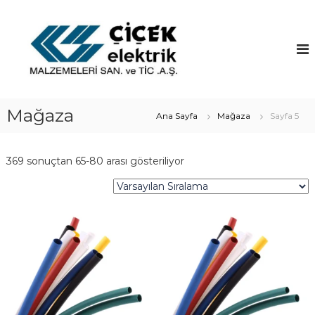
İ
ç
Ç
e
i
r
ç
i
e
ğ
k
e
E
g
Mağaza
Ana Sayfa
Mağaza
Sayfa 5
l
e
ç
e
k
369 sonuçtan 65-80 arası gösteriliyor
t
r
i
k
A
.
Ş
.
–