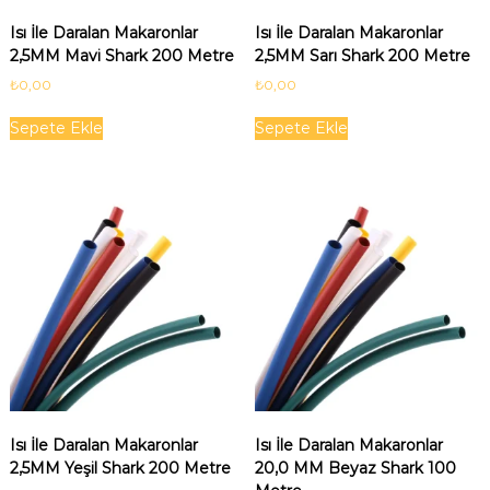
c
k
Isı İle Daralan Makaronlar
Isı İle Daralan Makaronlar
s
2,5MM Mavi Shark 200 Metre
2,5MM Sarı Shark 200 Metre
h
₺
0,00
₺
0,00
a
Sepete Ekle
Sepete Ekle
r
k
Isı İle Daralan Makaronlar
Isı İle Daralan Makaronlar
2,5MM Yeşil Shark 200 Metre
20,0 MM Beyaz Shark 100