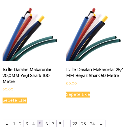
Isı İle Daralan Makaronlar
Isı İle Daralan Makaronlar 25,4
20,0MM Yeşil Shark 100
MM Beyaz Shark 50 Metre
Metre
₺
0,00
₺
0,00
Sepete Ekle
Sepete Ekle
←
1
2
3
4
5
6
7
8
…
22
23
24
→