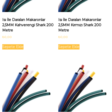
G
i
a
Isı İle Daralan Makaronlar
Isı İle Daralan Makaronlar
n
2,5MM Kahverengi Shark 200
2,5MM Kırmızı Shark 200
t
Metre
Metre
l
₺
0,00
₺
0,00
o
k
Sepete Ekle
Sepete Ekle
|
S
h
a
r
k
|
B
l
a