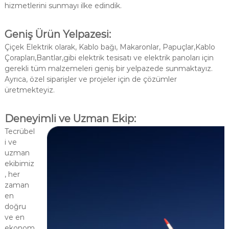
hizmetlerini sunmayı ilke edindik.
G
i
a
Geniş Ürün Yelpazesi:
n
Çiçek Elektrik olarak, Kablo bağı, Makaronlar, Papuçlar,Kablo
t
Çorapları,Bantlar,gibi elektrik tesisatı ve elektrik panoları için
gerekli tüm malzemeleri geniş bir yelpazede sunmaktayız.
l
Ayrıca, özel siparişler ve projeler için de çözümler
o
üretmekteyiz.
k
|
Deneyimli ve Uzman Ekip:
S
h
Tecrübel
i ve
a
uzman
r
ekibimiz
k
, her
|
zaman
B
en
l
doğru
a
ve en
ekonom