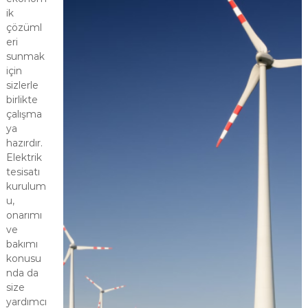
c
ik
k
çözüml
s
eri
h
sunmak
a
için
r
sizlerle
k
birlikte
çalışma
ya
hazırdır.
Elektrik
tesisatı
kurulum
u,
onarımı
ve
bakımı
konusu
nda da
size
yardımcı