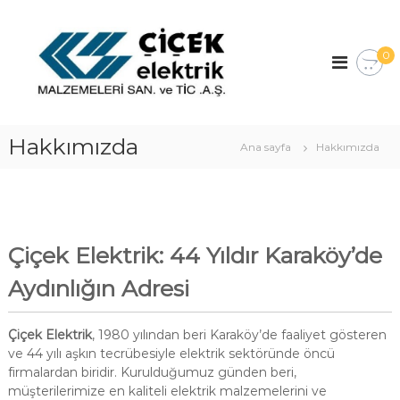
İ
ç
Ç
e
i
0
r
ç
i
e
ğ
k
e
E
g
Hakkımızda
Ana sayfa
Hakkımızda
l
e
ç
e
k
t
r
Çiçek Elektrik: 44 Yıldır Karaköy’de
i
Aydınlığın Adresi
k
A
.
Çiçek Elektrik
, 1980 yılından beri Karaköy’de faaliyet gösteren
Ş
ve 44 yılı aşkın tecrübesiyle elektrik sektöründe öncü
.
firmalardan biridir. Kurulduğumuz günden beri,
müşterilerimize en kaliteli elektrik malzemelerini ve
–